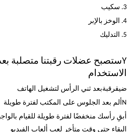
3. سكيب
4. الوخز بالإبر
5. التدليك
Y
ستصبح عضلات رقبتنا متصلبة بعد
الاستخدام
ضيق
بعد ثني الرأس لتشغيل الهاتف
رقبة
ألم بعد الجلوس على المكتب لفترة طويلة
N
أبقِ رأسك منخفضًا لفترة طويلة للقيام بالواجب
البقاء حتى وقت متأخر لعب ألعاب الفيديو