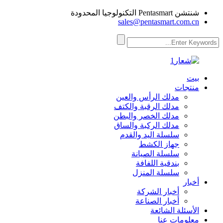
شنتشن Pentasmart التكنولوجيا المحدودة
sales@pentasmart.com.cn
بيت
منتجات
مدلك الرأس والعين
مدلك الرقبة والكتف
مدلك الخصر والبطن
مدلك الركبة والساق
سلسلة اليد والقدم
جهاز الكشط
سلسلة الصيانة
بندقية اللفافة
سلسلة المنزل
أخبار
أخبار الشركة
أخبار الصناعة
الأسئلة الشائعة
معلومات عنا