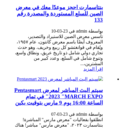
بنتاسمارت احجز موعدًا معك في معرض
الصين للسلع المستوردة والمصدرة رقم
133
بواسطة admin في 23-03-10
تأسس معرض الصين للاستيراد والتصدير،
المعروف أيضًا باسم معرض كانتون، عام ١٩٥٧،
ويُقام في قوانغتشو كل ربيع وخريف. وهو حدث
تجاري دولي شامل ذو تاريخ عريق، ونطاق واسع،
وتنوع شامل في السلع، وعدد كبير من
المشترين،...
اقرأ المزيد
سيتم البث المباشر لمعرض Pentasmart
2023 "MARCH EXPO" في تمام
الساعة 16:00 يوم 9 مارس بتوقيت بكين
بواسطة admin في 23-03-07
انطلقوا بفعاليات "معرض مارس" المباشرة!
بنتاسمارت ٢٠٢٣، "معرض مارس" مباشر! هناك