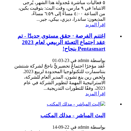
٥ فعاليات مباشرة مُجدولة هذا الشهر، يُرجى
الانتباه! في ٩ مارس، وقت البث: بتوقيت بكين،
من الساعة ٤:٠٠ مساءً إلى ٦:٥٩ مساءً،
المذيعون: ساندرا، ديزي، بيكي، جير...
اقرأ المزيد
اغتنم الفرصة · حقق مستوى جديدًا - تم
عقد اجتماع التعبئة الربيعي لعام 2023
Pentasmart بنجاح!
بواسطة admin في 23-03-01
عُقد مؤخرًا اجتماعٌ تحضيريٌّ ناجحٌ لشركة شنتشن
بنتاسمارت للتكنولوجيا المحدودة لربيع 2023.
ولخص رين ينغ تشون، المدير العام للشركة،
الاستراتيجيةَ المهمةَ لتطوير الشركة في عام
2023، وفقًا للتطورات التدريجية...
اقرأ المزيد
البث المباشر - مدلك المكتب
بواسطة admin في 22-09-14