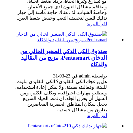
مع تسارع وتيرة الحياة، يزداد ضغط الحياة،
وتتفاقم مشاكل العيون لدى جميع الأعمار،
وخاصةً الشباب. لذا، هناك حاجة ماسة إلى جهاز
تدليك للعين لتخفيف التعب وخفض ضغط العين.
اقرأ المزيد
صندوق الكى الذكي الصغير الخالي من
الدخان Pentasmart، مزيج من التقاليد
والذكاء
بواسطة admin في 23-03-31
هل يزعجك الكي التقليدي؟ الكي التقليدي ملوث
للبيئة، وفعاليته بطيئة، ولا يمكن إعادة استخدامه،
ويتطلب مهارات احترافية، ويكلف الكثير، ومن
السهل أن يحرق الجلد. إن نمط الحياة السريع
يجعل سكان المناطق الحضرية المعاصرين
يعانون من مشاكل جسدية...
اقرأ المزيد