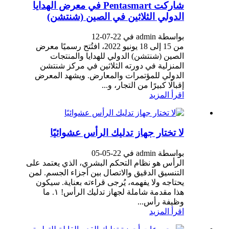
شاركت Pentasmart في معرض الهدايا
الدولي الثلاثين في الصين (شنتشن)
بواسطة admin في 22-07-12
من 15 إلى 18 يونيو 2022، افتُتح رسميًا معرض
الصين (شنتشن) الدولي للهدايا والمنتجات
المنزلية في دورته الثلاثين في مركز شنتشن
الدولي للمؤتمرات والمعارض. ويشهد المعرض
إقبالًا كبيرًا من التجار، و...
اقرأ المزيد
لا تختار جهاز تدليك الرأس عشوائيًا
بواسطة admin في 22-05-05
الرأس هو نظام التحكم البشري، الذي يعتمد على
التنسيق الدقيق والاتصال بين أجزاء الجسم. لمن
يحتاجه ولا يفهمه، يُرجى قراءته بعناية. سيكون
هذا مقدمة شاملة لجهاز تدليك الرأس! ١. ما
وظيفة رأس...
اقرأ المزيد