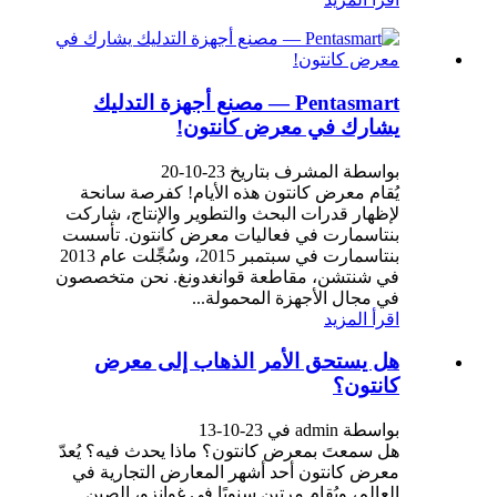
Pentasmart — مصنع أجهزة التدليك
يشارك في معرض كانتون!
بواسطة المشرف بتاريخ 23-10-20
يُقام معرض كانتون هذه الأيام! كفرصة سانحة
لإظهار قدرات البحث والتطوير والإنتاج، شاركت
بنتاسمارت في فعاليات معرض كانتون. تأسست
بنتاسمارت في سبتمبر 2015، وسُجِّلت عام 2013
في شنتشن، مقاطعة قوانغدونغ. نحن متخصصون
في مجال الأجهزة المحمولة...
اقرأ المزيد
هل يستحق الأمر الذهاب إلى معرض
كانتون؟
بواسطة admin في 23-10-13
هل سمعتَ بمعرض كانتون؟ ماذا يحدث فيه؟ يُعدّ
معرض كانتون أحد أشهر المعارض التجارية في
العالم، ويُقام مرتين سنويًا في غوانزو، الصين.