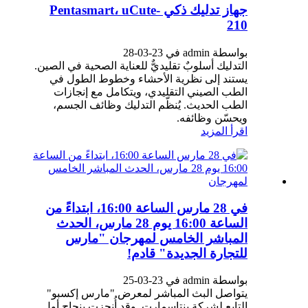
جهاز تدليك ذكي Pentasmart، uCute-
210
بواسطة admin في 23-03-28
التدليك أسلوبٌ تقليديٌّ للعناية الصحية في الصين.
يستند إلى نظرية الأحشاء وخطوط الطول في
الطب الصيني التقليدي، ويتكامل مع إنجازات
الطب الحديث. يُنظّم التدليك وظائف الجسم،
ويحسّن وظائفه.
اقرأ المزيد
في 28 مارس الساعة 16:00، ابتداءً من
الساعة 16:00 يوم 28 مارس، الحدث
المباشر الخامس لمهرجان "مارس
للتجارة الجديدة" قادم!
بواسطة admin في 23-03-25
يتواصل البث المباشر لمعرض "مارس إكسبو"
التابع لشركة بنتاسمارت. وقد أُنجزت بنجاح أول