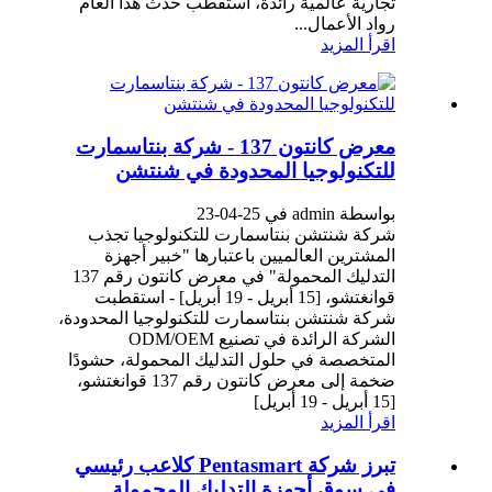
تجارية عالمية رائدة، استقطب حدث هذا العام
رواد الأعمال...
اقرأ المزيد
معرض كانتون 137 - شركة بنتاسمارت
للتكنولوجيا المحدودة في شنتشن
بواسطة admin في 25-04-23
شركة شنتشن بنتاسمارت للتكنولوجيا تجذب
المشترين العالميين باعتبارها "خبير أجهزة
التدليك المحمولة" في معرض كانتون رقم 137
قوانغتشو، [15 أبريل - 19 أبريل] - استقطبت
شركة شنتشن بنتاسمارت للتكنولوجيا المحدودة،
الشركة الرائدة في تصنيع ODM/OEM
المتخصصة في حلول التدليك المحمولة، حشودًا
ضخمة إلى معرض كانتون رقم 137 قوانغتشو،
[15 أبريل - 19 أبريل]
اقرأ المزيد
تبرز شركة Pentasmart كلاعب رئيسي
في سوق أجهزة التدليك المحمولة