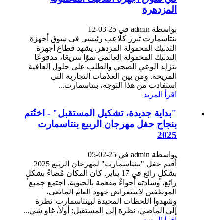
المزدهرة
بواسطة admin في 25-03-12
بنتاسمارت تبرز كلاعب رئيسي في سوق أجهزة
التدليك المحمولة المزدهر. يشهد قطاع أجهزة
التدليك المحمولة العالمي نموًا سريعًا، مدفوعًا
بتزايد الوعي الصحي والطلب على حلول العافية
المريحة. ومن بين العلامات التجارية التي
استفادت من هذا التوجه، بنتاسمارت...
اقرأ المزيد
"بداية جديدة، تشكيل المستقبل" - اختُتم
بنجاح حفل ​​مهرجان الربيع بنتاسمارت
2025
بواسطة admin في 25-02-05
أُقيم حفل "بينتاسمارت" لمهرجان الربيع 2025
بشكلٍ رائع في 17 يناير. كان المكان مُضاءً بشكلٍ
رائع، وسادته أجواءٌ مفعمة بالحيوية. اجتمع جميع
الموظفين لاستعراض جهود العام الماضي،
وشهدوا اللحظات المجيدة لبينتاسمارت. نظرة
إلى الماضي، نظرة إلى المستقبل: أولاً، غاو شي...
اقرأ المزيد