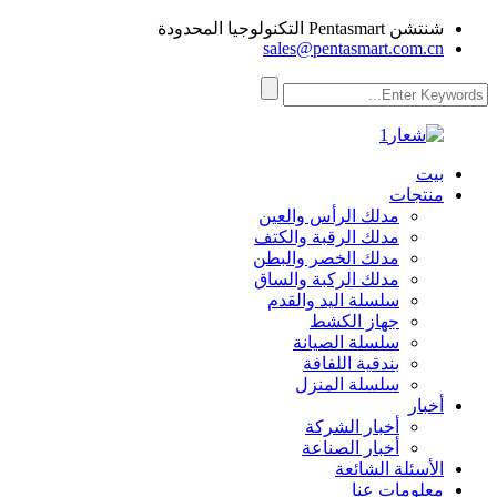
شنتشن Pentasmart التكنولوجيا المحدودة
sales@pentasmart.com.cn
بيت
منتجات
مدلك الرأس والعين
مدلك الرقبة والكتف
مدلك الخصر والبطن
مدلك الركبة والساق
سلسلة اليد والقدم
جهاز الكشط
سلسلة الصيانة
بندقية اللفافة
سلسلة المنزل
أخبار
أخبار الشركة
أخبار الصناعة
الأسئلة الشائعة
معلومات عنا